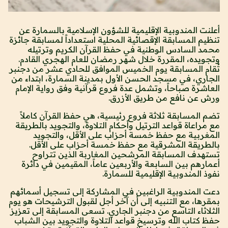
أعلنت المندوبية الإقليمية للشؤون الإسلامية بالسمارة عن
تنظيم المسابقة الإقصائية المحلية استعداداً لمسابقة جائزة
محمد السادس الوطنية في حفظ القرآن الكريم وترتيله
وتجويده، المقررة خلال شهر رمضان للعام الهجري القادم.
تُقام المسابقة يوم الخميس الموافق للحادي عشر من دجنبر
الجاري، في مسجد الحسن الأول بمدينة السمارة، ابتداء من
العاشرة صباحاً، وتشمل عدة فروع قرآنية وفق رواية الإمام
ورش عن نافع من طريق الأزرق.
تضم المسابقة ثلاثة فروع رئيسية، هي حفظ القرآن كاملاً
مع مراعاة قواعد الترتيل وأحكام التلاوة، والتجويد بالطريقة
المغربية مع حفظ خمسة أحزاب على الأقل، والتجويد
بالطريقة المشرقية مع حفظ خمسة أحزاب على الأقل.
تستهدف المسابقة المرشحين المغاربة الذين تتراوح
أعمارهم بين السابعة والأربعين عاماً، المقيمين في دائرة
نفوذ المندوبية الإقليمية للسمارة.
دعت المندوبية الراغبين في المشاركة إلى تسجيل أسمائهم
بمقرها، مع التنبيه إلى أن آخر أجل لقبول الترشيحات هو يوم
الثلاثاء التاسع من دجنبر الجاري. تسعى المسابقة إلى تعزيز
حفظ كتاب الله وترسيخ قواعد التلاوة والتجويد بين الشباب